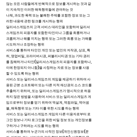
않는 모든 사람들에게 반복적으로 정보를 게시하는 것과 같
이 지속적인 이러한 해독행위들에 관여하는 것
나체, 과도한 폭력 또는 불쾌한 주제를 포함한 정보 또는 그
러한 내용에 관한 링크를 게시하는 행위
딜리셔스게임즈의 고객 서비스 대리인을 포함하여 딜리셔
스게임즈의 피용자를 포함한 타인이나 그룹을 희롱하거나
괴롭히거나 해를 끼치는 행위 또는 그러한 희롱 또는 가해를
시도하거나 조장하는 행위
서비스를 통하여 타인인 개인 또는 법인의 저작권, 상표, 특
허, 영업비밀, 프라이버시권, 퍼블리시티권 또는 기타 권리
를 침해하거나 타인(딜리셔스게임즈의 피용자를 포함하나,
이에 한정되지 아니함)을 사칭하는 자료 또는 정보를 사용
할 수 있도록 하는 행위
서비스 또는 딜리셔스게임즈의 게임을 제공하기 위하여 사
용된 근본 소프트웨어 또는 다른 지적 재산권의 소스 코드를
추출하기 위하여, 또는 딜리셔스게임즈가 명시적으로 허용
하지 않은 방법을 사용하여 서비스 또는 딜리셔스게임즈 게
임으로부터 정보를 얻기 위하여 역설계, 역컴파일, 역어셈
블, 해독행위 또는 기타 이를 위한 시도를 하는 행위
서비스 또는 딜리셔스게임즈 게임의 다른 이용자로부터 로
그인 정보나 기타 로그인을 위한 비밀 정보 또는 개인정보를
구하거나 구하려는 시도를 하는 행위
서비스를 통하여 누군가의 사적인 정보{개인신원정보(문