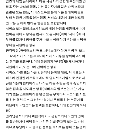
임즈의 게임 플레이에서 다른 사용자의 경험에 부정적인 영
향을 주는 방식의 행동. 이는 몰아주기와 같은 순위 조작과
관련된 모든 행동, 서비스 오류를 통해 다른 플레이어들로
부터 부당한 이득을 얻는 행동, 서비스 내용에 대한 의도적
인 악용 및 이에 반하는 행동들을 포함합니다.
서비스 또는 딜리셔스게임즈의 게임 환경을 제공하거나 지
원하는 데에 사용되는 컴퓨터 또는 서버(이하 "서버")에 과
부하를 걸거나 방해를 주거나 또는 이러한 과부하 또는 방해
행위를 지원하는 행위
공격행위(바이러스의 배포, 서비스에 대한 거부 공격, 또는
그 밖에 서비스 또는 제3자의 서비스 이용을 방해하고자 하
는 행위를 포함하나, 이에 한정되지 아니함)를 개시하거나,
지원하거나, 또는 그에 관여하는 행위
서비스, 타인 또는 다른 컴퓨터에 등록된 계정, 서버 또는 서
비스에 연결된 네트워크에 대해 딜리셔스게임즈 로부터 제
공된 이용자 인터페이스가 아닌 다른 수단을 통해 승인되지
않은 접속을 시도하는 행위(서비스의 일부분인 보안, 기술,
기기 또는 소프트웨어를 변경 또는 우회하거나 그러한 시도
를 하는 행위 또는 그러한 변경이나 우회를 하는 누군가를
지원하거나 방조하는 행위를 포함하나, 이에 한정되지 아니
함)
권리남용적이거나 위협적이거나 음란하거나 타인의 명예
를 훼손하거나 비방하거나 인종∙성별∙종교적 또는 그 밖의
이유로 부당하거나 불쾌한 정보를 게시하는 행위 또는 원치