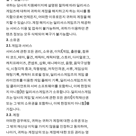
귀하는 당사의 지원페이지에 설명된 절차에 따라 딜리셔스
게임즈에 대하여 귀하의 계정을 해지하고자 하는 의사를 통
지함으로써 언제든지, 어떠한 이유로든지 귀하의 계정을 해
지할 수 있습니다. 계정 해지시는 딜리셔스게임즈가 제공하
는 서비스 이용 및 접속이 불가능하며, 귀하가 이용하던 콘
텐츠 정보는 모두 삭제되어 복구가 불가능합니다.
2. 소유권
2.1. 게임과 서비스
서비스에 관한 모든 권리, 소유권, 이익(게임, 출판물, 컴퓨
터 코드, 테마, 물건, 캐릭터, 캐릭터명, 스토리, 다이얼로그,
캐치프레이즈, 콘셉트, 삽화, 애니메이션, 음향, 음악구성형
식, 시청각적 효과, 작동방법, 저작인격권, 서류, 게임상의
채팅기록, 캐릭터 프로필 정보, 딜리셔스게임즈의 게임 클
라이언트를 이용한 게임 플레이 기록, 딜리셔스게임즈의 게
임 클라이언트와 서버 소프트웨어를 포함하나, 이에 한정되
지 아니함)은 딜리셔스게임즈가 소유합니다. 딜리셔스게임
즈는 당사의 게임 및 서비스에 관한 모든 권리(지적재산권
또는 그 밖의 소유권을 포함하나, 이에 한정되지 아니함)를
가집니다.
2.2. 계정
어떠한 경우에도, 귀하는 귀하가 계정에 대한 소유권 또는
그 밖의 재산상 이익을 가지지 않음을 인정하고 동의하며,
나아가, 귀하는 계정상의 또는 계정에 대한 모든 권리는 영