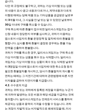
습니다.
다만 위 규정에도 불구하고, 귀하는 가상 아이템 또는 상품
의 내용이 표시·광고 내용과 다르거나, 계약내용과 다르게
이행된 때에는 당해 제품 또는 기타상품을 공급받은 날로부
터 3개월 이내, 그 사실을 안 날 또는 알 수 있었던 날로부터
30일 이내에 구매를 취소할 수 있습니다.
구매 취소에 따른 환불이 접수되면 딜리셔스게임즈는 접수
신청 내용이 정당한지 여부를 심사하고, 귀하가 이용하는
앱스토어 사업자의 환불 운영정책 및 절차에 따라 환불을 진
행합니다. 심사를 통해 환불이 결정된 경우에는 환불 가능
잔액을 산출하여 환불합니다.
귀하가 구매를 취소한 경우, 딜리셔스게임즈는 구매 취소된
가상 아이템 또는 상품을 회수 또는 삭제합니다. 딜리셔스
게임즈는 가상 아이템 또는 상품이 회수 또는 삭제된 날로부
터 3영업일 이내에 앱스토어 사업자에 대한 취소요청 등의
필요한 환불절차를 개시하고, 당사가 환불절차의 개시를 지
연하는 때에는 그 지연기간에 대하여 관련법령에 따른 지연
이자율을 곱하여 지연이자를 지급합니다.
4.2. 수수료의 지급
귀하는 귀하 또는 귀하에게 등록된 계정을 이용하는 누군가
에 의하여 발생하는 모든 비용과 해당 세금을 지급하는 것에
동의합니다. 딜리셔스게임즈는 언제든지 서비스를 통하여
제공되는 상품과 용역의 가격을 수정할 수 있습니다. 귀하
는 계정이 자발적 또는 비자발적으로 폐쇄되었을 때, 미사