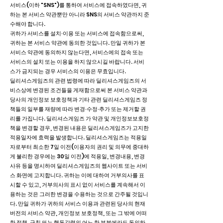
서비스(이하 "SNS")를 통하여 서비스에 접속하였다면, 귀
하는 본 서비스 약관뿐만 아니라 SNS의 서비스 약관까지 준
수해야 합니다.
귀하가 서비스를 설치∙이용 또는 서비스에 접속함으로써,
귀하는 본 서비스 약관에 동의한 것입니다. 만일 귀하가 본
서비스 약관에 동의하지 않는다면, 서비스에의 접속 또는
서비스의 설치 또는 이용을 하지 않으시길 바랍니다. 서비
스가 금지되는 경우 서비스의 이용은 무효입니다.
딜리셔스게임즈의 관련 법령에 따라 딜리셔스게임즈의 서
비스상에 변경된 조건들을 게재함으로써 본 서비스 약관과
당사의 개인정보 보호정책과 기타 관련 딜리셔스게임즈 정
책들의 일부를 재량에 따라 변경∙수정∙추가 또는 제거할 권
리를 가집니다. 딜리셔스게임즈 가 약관 및 개인정보보호정
책을 변경할 경우, 변경된 내용은 딜리셔스게임즈가 고지한
적용일자에 효력을 발생합니다. 딜리셔스게임즈는 적용일
자로부터 최소한 7일 이전(이용자의 권리 및 의무에 중대하
게 불리한 경우에는 30일 이전)에 적용일, 변경내용, 변경
사유 등을 명시하여 딜리셔스게임즈의 웹사이트 또는 서비
스 화면에 고지합니다. 귀하는 이에 대하여 거부의사를 표
시할 수 있고, 거부의사의 표시 없이 서비스를 계속해서 이
용하는 것은 그러한 변경을 수용하는 것으로 간주될 것입니
다. 만일 귀하가 귀하의 서비스 이용과 관련된 당사의 현재
버전의 서비스 약관, 개인정보 보호정책, 또는 그 밖에 어떠
한 정책, 규칙 또는 행동강령의 어느 한 부분에라도 동의하