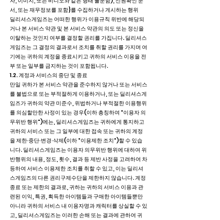
자, 이미지, 또는 비디오와 같은 형태 불문함), 신원확인 문
서, 또는 재무정보를 포함}를 수집하거나 게시하는 행위
딜리셔스게임즈는 어떠한 행위가 이용규칙 위반에 해당되
거나 본 서비스 약관 및 본 서비스 약관의 의도 또는 정신을
이탈하는 것인지 여부를 결정할 권리를 가집니다. 딜리셔스
게임즈는 그 결정의 결과로서 조치를 취할 권리를 가지며 여
기에는 귀하의 계정을 종료시키고 귀하의 서비스 이용을 전
부 또는 일부를 금지하는 것이 포함됩니다.
1.2. 계정과 서비스의 중단 및 종료
만일 귀하가 본 서비스 약관을 준수하지 않거나 또는 서비스
를 불법으로 또는 부적절하게 이용하거나, 또는 딜리셔스게
임즈가 귀하의 약관 미준수, 위법하거나 부적절한 이용행위
를 의심할만한 사정이 있는 경우(이하 총칭하여 "이용자 의
무위반 행위")에는, 딜리셔스게임즈는 귀하에게 통지하고
귀하의 서비스 또는 그 일부에 대한 접속 또는 귀하의 계정
을 제한∙중단∙변경∙삭제(이하 "이용제한 조치")할 수 있습
니다. 딜리셔스게임즈는 이용자 의무위반 행위에 대하여 위
반행위의 내용, 정도, 횟수, 결과 등 제반 사정을 고려하여 차
등하여 서비스 이용제한 조치를 취할 수 있고, 이는 딜리셔
스게임즈의 다른 권리구제수단을 제한하지 않습니다. 계정
종료 또는 제한의 결과로, 귀하는 귀하의 서비스 이용과 관
련된 이익, 특권, 획득한 아이템들과 구매한 아이템들뿐만
아니라 귀하의 서비스 내 이용자명과 캐릭터를 상실할 수 있
고, 딜리셔스게임즈는 이러한 손해 또는 결과에 관하여 귀