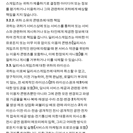
스게임즈는 귀하가 제출하기로 결정한 아이디어 또는 정보
를 평가하거나 이용하거나 그와 관련하여 귀하에게 배상할
책임을 지지 않습니다.
3.2.2. 귀하 소유의 콘텐츠에 대한 책임
귀하는 귀하가 서비스상에 또는 서비스를 통하여 또는 서비
스와 관련하여 게시하거나 또는 타인에게 제공한 정보에 대
하여 전적으로 책임을 집니다. 딜리셔스게임즈는 어떠한 이
유로든지 또는 아무 이유 없이도 이용자 콘텐츠(딜리셔스
게임즈의 전적인 판단에 따랐을 때 본 서비스 약관을 위반하
는 이용자 콘텐츠를 포함하나, 이에 한정되지 아니함)를 거
절하거나 게시를 거부하거나 이를 삭제할 수 있습니다.
3.3. 딜리셔스게임즈에 대한 귀하의 라이선스
귀하는 이로써 딜리셔스게임즈에 대하여 취소할 수 없고,
영구적이며, 이전 가능하며, 전액 완납된, 로열티가 부과되
지 않는, 전 세계적인 라이선스(2차 라이선스권과 제3자에
대한 양도권을 포함)와, 당사의 서비스 제공과 관련된 귀하
의 이용자 콘텐츠뿐만 아니라 그에 관한 모든 변경되고 파생
된 가공물을 복사∙복제∙재생성∙수리∙조정∙변경∙2차적저작
물 생성∙제조∙상업화∙퍼블리싱∙배포∙판매∙라이선스∙2차 라
이선스∙이전∙리스∙전송∙공개적인 전시∙공개적인 공연∙전자
적 접속의 제공∙방송∙전기통신에 의한 대중과의 의사소통∙
전시∙공연∙컴퓨터 메모리에의 입력, 그리고 어떠한 방식으
로든지 이용 및 실행(서비스의 마케팅과 프로모션을 포함)