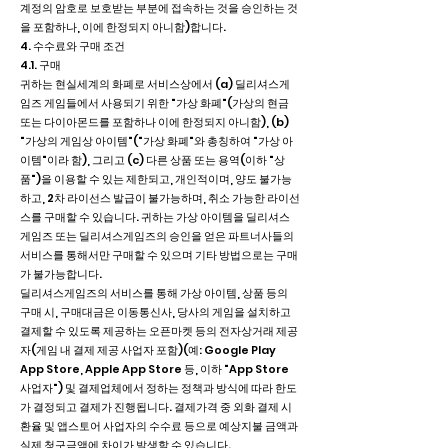
계정의 암호로 보호받는 부분에 접속하는 것을 승인하는 것
을 포함하나, 이에 한정되지 아니함)합니다.
4. 수수료와 구매 조건
4.1. 구매
귀하는 현실세계의 화폐로 서비스상에서 (a) 딜리셔스게
임즈 게임들에서 사용되기 위한 "가상 화폐"(가상의 현금
또는 다이아몬드를 포함하나 이에 한정되지 아니함), (b)
"가상의 게임상 아이템"("가상 화폐"와 총칭하여 "가상 아
이템"이라 함), 그리고 (c) 다른 상품 또는 용역(이하 "상
품")을 이용할 수 있는 제한되고, 개인적이며, 양도 불가능
하고, 2차 라이선스 발급이 불가능하며, 취소 가능한 라이선
스를 구매할 수 있습니다. 귀하는 가상 아이템을 딜리셔스
게임즈 또는 딜리셔스게임즈의 승인을 얻은 파트너사들의
서비스를 통해서만 구매할 수 있으며 기타 방법으로는 구매
가 불가능합니다.
딜리셔스게임즈의 서비스를 통해 가상 아이템, 상품 등의
구매 시, 구매대금은 이동통신사, 당사의 게임을 설치하고
결제할 수 있도록 제공하는 오픈마켓 등의 전자상거래 제공
자(게임 내 결제 제공 사업자 포함)(예: Google Play
App Store, Apple App Store 등, 이하 "App Store
사업자") 및 결제업체에서 정하는 정책과 방식에 따라 한도
가 결정되고 결제가 진행됩니다. 결제가격 중 외화 결제 시
환율 및 앱스토어 사업자의 수수료 등으로 예상지불 금액과
실제 청구금액에 차이가 발생할 수 있습니다.