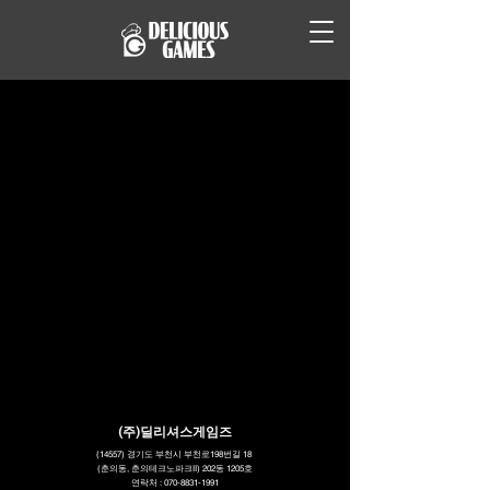
(주)딜리셔스게임즈
(14557) 경기도 부천시 부천로198번길 18
(춘의동, 춘의테크노파크II) 202동 1205호
연락처 :
070-8831-1991